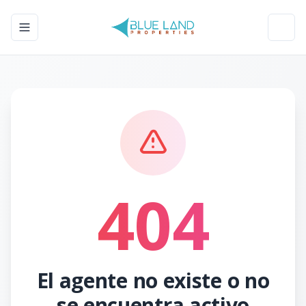
Toggle navigation menu
Toggl
404
El agente no existe o no
se encuentra activo