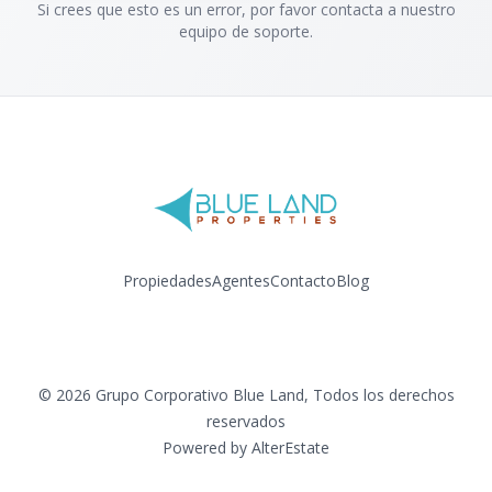
Si crees que esto es un error, por favor contacta a nuestro
equipo de soporte.
Propiedades
Agentes
Contacto
Blog
Facebook
Instagram
LinkedIn
YouTube
©
2026
Grupo Corporativo Blue Land
,
Todos los derechos
reservados
Powered by
AlterEstate