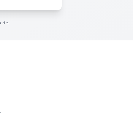
orte.
s