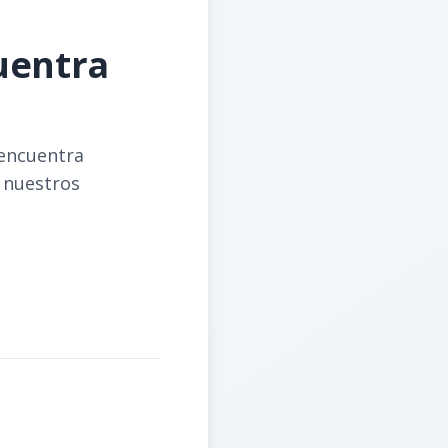
cuentra
 encuentra
e nuestros