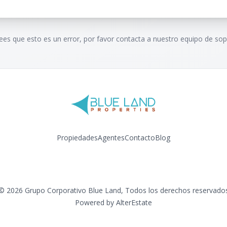
rees que esto es un error, por favor contacta a nuestro equipo de sop
Propiedades
Agentes
Contacto
Blog
Facebook
Instagram
LinkedIn
YouTube
©
2026
Grupo Corporativo Blue Land
,
Todos los derechos reservado
Powered by
AlterEstate