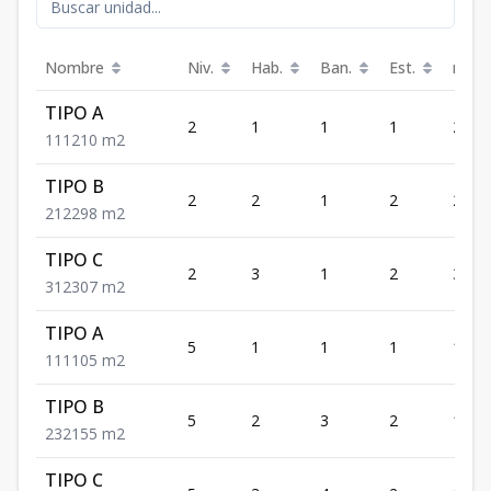
Nombre
Niv.
Hab.
Ban.
Est.
m²
TIPO A
2
1
1
1
210
1
1
1
210
m2
TIPO B
2
2
1
2
298
2
1
2
298
m2
TIPO C
2
3
1
2
307
3
1
2
307
m2
TIPO A
5
1
1
1
105
1
1
1
105
m2
TIPO B
5
2
3
2
155
2
3
2
155
m2
TIPO C