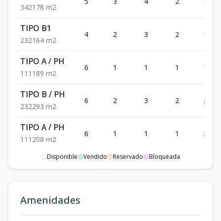
5
3
4
2
178
3
4
2
178
m2
TIPO B1
4
2
3
2
164
2
3
2
164
m2
TIPO A / PH
6
1
1
1
189
1
1
1
189
m2
TIPO B / PH
6
2
3
2
293
2
3
2
293
m2
TIPO A / PH
6
1
1
1
208
1
1
1
208
m2
Disponible
Vendido
Reservado
Bloqueada
TIPO C / PH
6
3
3
2
311
3
3
2
311
m2
Amenidades