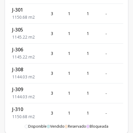
J-301
3
1
1
-
50.6
1
1
50.68
m2
J-305
3
1
1
-
45.2
1
1
45.22
m2
J-306
3
1
1
-
45.2
1
1
45.22
m2
J-308
3
1
1
-
44.0
1
1
44.03
m2
J-309
3
1
1
-
44.0
1
1
44.03
m2
J-310
3
1
1
-
50.6
1
1
50.68
m2
Disponible
Vendido
Reservado
Bloqueada
J-402
4
1
1
-
88.0