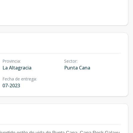
Provincia
:
Sector
:
La Altagracia
Punta Cana
Fecha de entrega
:
07-2023
 divertido estilo de vida de Punta Cana, Cana Rock Galaxy