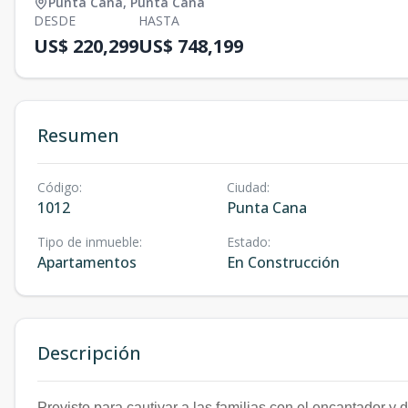
Punta Cana
,
Punta Cana
DESDE
HASTA
US$ 220,299
US$ 748,199
Resumen
Código
:
Ciudad
:
1012
Punta Cana
Tipo de inmueble
:
Estado
:
Apartamentos
En Construcción
Descripción
Previsto para cautivar a las familias con el encantador y