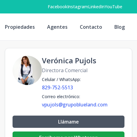
Facebook
Instagram
LinkedIn
YouTube
Propiedades
Agentes
Contacto
Blog
Verónica Pujols
Directora Comercial
Celular / WhatsApp
:
829-752-5513
Correo electrónico
:
vpujols@grupoblueland.com
Llámame