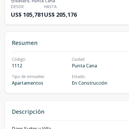
Bávaro
,
Punta Cana
DESDE
HASTA
US$ 105,781
US$ 205,176
Resumen
Código
:
Ciudad
:
1112
Punta Cana
Tipo de inmueble
:
Estado
:
Apartamentos
En Construcción
Descripción
Daos Suites y Villa