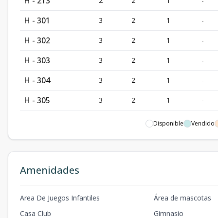
H - 213
2
2
1
-
H - 301
3
2
1
-
H - 302
3
2
1
-
H - 303
3
2
1
-
H - 304
3
2
1
-
H - 305
3
2
1
-
H - 310
3
2
1
-
Disponible
Vendido
H - 311
3
2
1
-
H - 312
3
2
1
-
Amenidades
H - 314
3
2
1
-
Area De Juegos Infantiles
Área de mascotas
H - 401 PH
4
2
1
-
Casa Club
Gimnasio