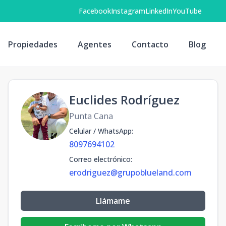
Facebook
Instagram
LinkedIn
YouTube
Propiedades
Agentes
Contacto
Blog
Euclides Rodríguez
Punta Cana
Celular / WhatsApp
:
8097694102
Correo electrónico
:
erodriguez@grupoblueland.com
Llámame