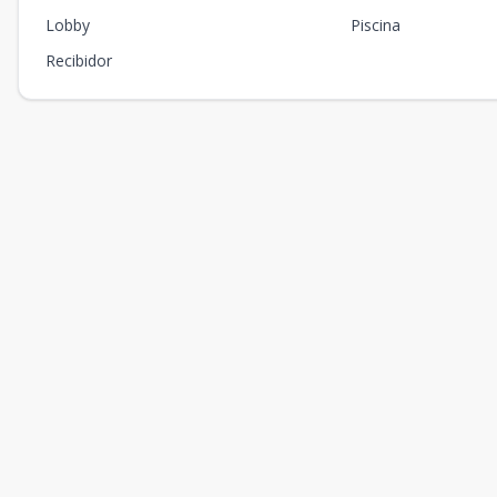
H - 402 PH
4
2
1
-
Lobby
Piscina
H - 403 PH
4
2
1
-
Recibidor
H - 404 PH
4
2
1
-
H - 405 PH
4
2
1
-
H - 406 PH
4
1
1
-
H - 407 PH
4
1
1
-
H - 408 PH
4
1
1
-
H - 409 PH
4
1
1
-
H - 410 PH
4
2
1
-
H - 411 PH
4
2
1
-
H - 412 PH
4
2
1
-