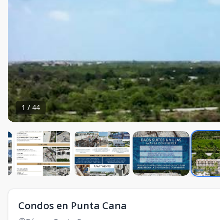
1
/
44
Condos en Punta Cana