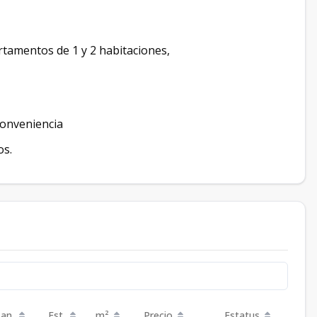
artamentos de 1 y 2 habitaciones,
conveniencia
os.
an.
Est.
m²
Precio
Estatus