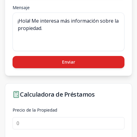
1
1
45
m2
-
m2
Mensaje
6-501 AB
5
2
3.5
-
224
2
3.5
224
m2
-
m2
6-502 AB
5
2
3.5
-
224
2
3.5
224
m2
-
m2
6-503 AB
5
2
3.5
-
224
2
3.5
224
m2
-
m2
Enviar
6-504 AB
5
2
3.5
-
224
2
3.5
224
m2
-
m2
Calculadora de Préstamos
7-101 AB
209.2
-
1
2
2.5
-
209.
2
2.5
Precio de la Propiedad
m2
m2
7-103 AB
209.2
-
1
2
2.5
-
209.
2
2.5