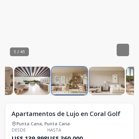
1
/
41
Apartamentos de Lujo en Coral Golf
Punta Cana
,
Punta Cana
DESDE
HASTA
US$ 139,898
US$ 360,000