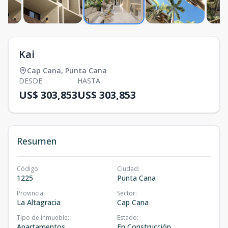
Kai
Cap Cana
,
Punta Cana
DESDE
HASTA
US$ 303,853
US$ 303,853
Resumen
Código
:
Ciudad
:
1225
Punta Cana
Provincia
:
Sector
:
La Altagracia
Cap Cana
Tipo de inmueble
:
Estado
:
Apartamentos
En Construcción