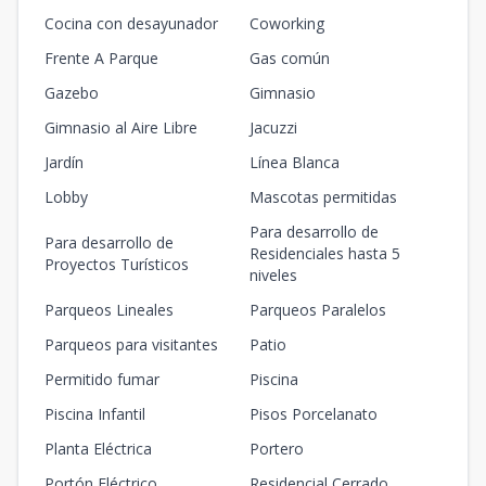
Cocina con desayunador
Coworking
Frente A Parque
Gas común
Gazebo
Gimnasio
Gimnasio al Aire Libre
Jacuzzi
Jardín
Línea Blanca
Lobby
Mascotas permitidas
Para desarrollo de
Para desarrollo de
Residenciales hasta 5
Proyectos Turísticos
niveles
Parqueos Lineales
Parqueos Paralelos
Parqueos para visitantes
Patio
Permitido fumar
Piscina
Piscina Infantil
Pisos Porcelanato
Planta Eléctrica
Portero
Portón Eléctrico
Residencial Cerrado