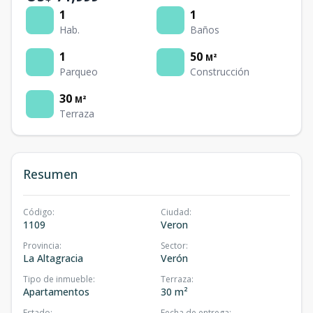
1
1
Hab.
Baños
1
50
M²
Parqueo
Construcción
30
M²
Terraza
Resumen
Código
:
Ciudad
:
1109
Veron
Provincia
:
Sector
:
La Altagracia
Verón
Tipo de inmueble
:
Terraza
:
Apartamentos
30 m²
Estado
:
Fecha de entrega
: