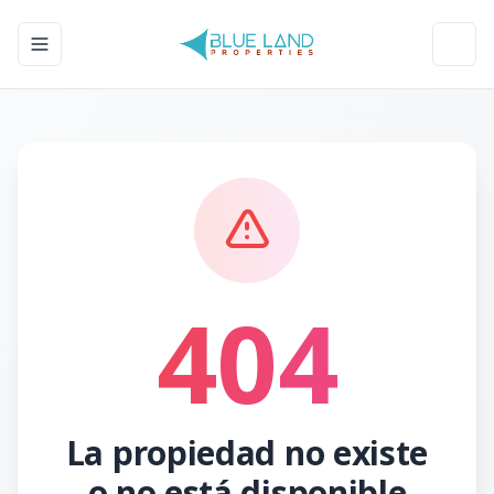
Toggle navigation menu
Toggl
404
La propiedad no existe
o no está disponible