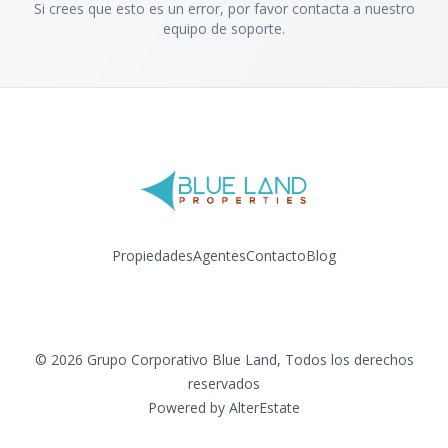
Si crees que esto es un error, por favor contacta a nuestro
equipo de soporte.
Propiedades
Agentes
Contacto
Blog
Facebook
Instagram
LinkedIn
YouTube
©
2026
Grupo Corporativo Blue Land
,
Todos los derechos
reservados
Powered by
AlterEstate