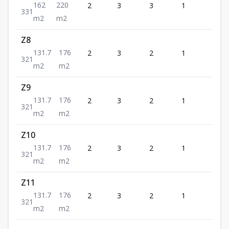
162
220
2
3
3
1
1
3
3
1
m2
m2
Z8
131.7
176
2
3
2
1
1
3
2
1
m2
m2
Z9
131.7
176
2
3
2
1
1
3
2
1
m2
m2
Z10
131.7
176
2
3
2
1
1
3
2
1
m2
m2
Z11
131.7
176
2
3
2
1
1
3
2
1
m2
m2