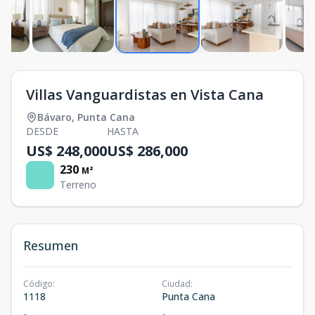
Villas Vanguardistas en Vista Cana
Bávaro
,
Punta Cana
DESDE
HASTA
US$ 248,000
US$ 286,000
230
M²
Terreno
Resumen
Código
:
Ciudad
:
1118
Punta Cana