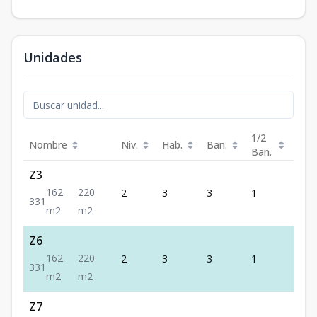
Unidades
1/2
Nombre
Niv.
Hab.
Ban.
Est.
Ban.
Z3
162
220
2
3
3
1
1
3
3
1
m2
m2
Z6
162
220
2
3
3
1
1
3
3
1
m2
m2
Z7